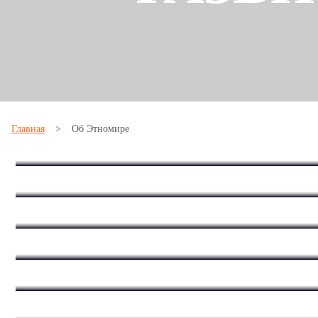
Главная
>
Об Этномире